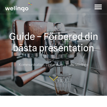
Guide – Förbered din
bästa presentation
Kommunikation
,
Ledarskap
Av
Welingo