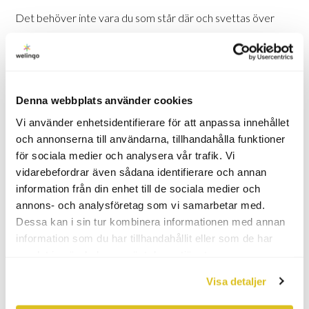
Det behöver inte vara du som står där och svettas över
ointresset från (knappt) lyssnande möteskollegor. I den här
guiden ger vi fem frågor att ställa dig nästa gång du ska
förbereda en presentation.
Denna webbplats använder cookies
Vi använder enhetsidentifierare för att anpassa innehållet
Innehåll
och annonserna till användarna, tillhandahålla funktioner
för sociala medier och analysera vår trafik. Vi
vidarebefordrar även sådana identifierare och annan
Vad är syftet – egentligen?
information från din enhet till de sociala medier och
Vad vill du att dina kollegor ska känna, veta och göra i
annons- och analysföretag som vi samarbetar med.
samband med presentationen?
Dessa kan i sin tur kombinera informationen med annan
Vilka motsättningar kan finnas till det du ska säga och
information som du har tillhandahållit eller som de har
hur kan du bemöta dem?
samlat in när du har använt deras tjänster.
Vilken aspekt av ditt ämne är mest motiverande för
Visa detaljer
dina kollegor?