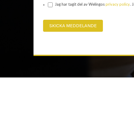
Jag har tagit del av Welingos
privacy policy
. 
*
SKICKA MEDDELANDE