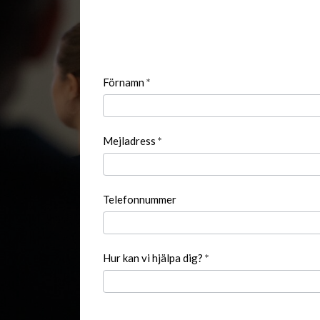
Kontakta
Förnamn
*
oss
Mejladress
*
Telefonnummer
Hur kan vi hjälpa dig?
*