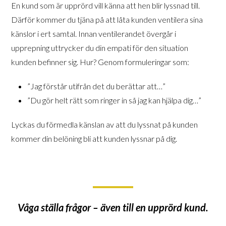
En kund som är upprörd vill känna att hen blir lyssnad till.
Därför kommer du tjäna på att låta kunden ventilera sina
känslor i ert samtal. Innan ventilerandet övergår i
upprepning uttrycker du din empati för den situation
kunden befinner sig. Hur? Genom formuleringar som:
”Jag förstår utifrån det du berättar att…”
”Du gör helt rätt som ringer in så jag kan hjälpa dig…”
Lyckas du förmedla känslan av att du lyssnat på kunden
kommer din belöning bli att kunden lyssnar på dig.
Våga ställa frågor – även till en upprörd kund.