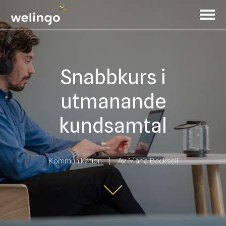
Snabbkurs i
utmanande
kundsamtal
Kommunikation
Av
Maria Backsell