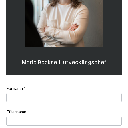
Maria Backsell, utvecklingschef
Kontakta
Förnamn
*
säljare
Efternamn
*