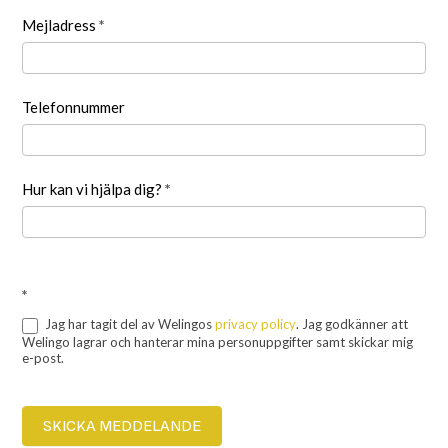
Mejladress
*
Telefonnummer
Hur kan vi hjälpa dig?
*
*
Jag har tagit del av Welingos
privacy policy
. Jag godkänner att
Welingo lagrar och hanterar mina personuppgifter samt skickar mig
e-post.
SKICKA MEDDELANDE