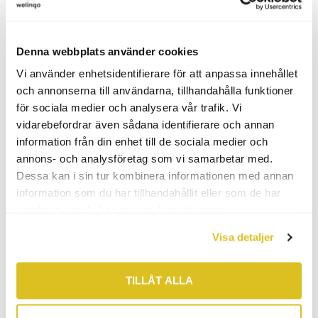
person eller det företag som är bättre lämpade att svara på
kundens fråga?
Denna webbplats använder cookies
Vi använder enhetsidentifierare för att anpassa innehållet
och annonserna till användarna, tillhandahålla funktioner
för sociala medier och analysera vår trafik. Vi
Läs mer:
Så hanterar du kundens synpunkter
vidarebefordrar även sådana identifierare och annan
information från din enhet till de sociala medier och
bäst
annons- och analysföretag som vi samarbetar med.
Dessa kan i sin tur kombinera informationen med annan
information som du har tillhandahållit eller som de har
samlat in när du har använt deras tjänster.
Visa detaljer
Utmanande kundsamtal kan man stöta på i flera
sammanhang: över
telefon
, via mejl och ansikte mot ansikte.
TILLÅT ALLA
Det kanske inte är dagens roligaste uppgift att hantera den
typen av samtal, men vi hoppas att den här snabbkursen har